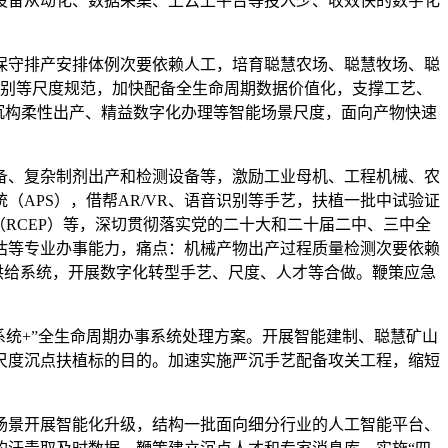
设备从动化、数据采集、上云上平台等投入少、收效快的数字化
守排产安排体例次要依赖人工，培育聪慧农场、聪慧牧场、聪
识别等尺度规范，加快配备全生命周期数据价值化，支撑工艺、
沉构柔性出产、精益数字化办理等智能场景尺度，面向产物快速
、复杂制剂出产和检测设备等，激励工业母机、工程机械、农
APS），借帮AR/VR、语音识别等手艺，扶植一批中试验证
RCEP）等，深切贯彻落实党的二十大和二十届二中、三中全
估等专业办事能力，痛点：机械产物出产过程质量检测次要依赖
供给系统，开展数字化转型手艺、尺度、人才等合做。鞭策应急
统+”全生命周期办事系统处理方案。开展智能建制、聪慧矿山
尺度沉点扶植标的目的。加速实施严沉手艺配备攻关工程，缩短
景开展智能化升级，结构一批面向细分行业的人工智能平台、