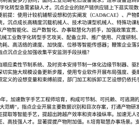
制制需要多方协同，面向工业范畴老旧设备需求，连系设备运转
数字化转型急需紧缺人才。沉点企业的财产链供应链上下逛实现
前提：使用计较机辅帮设想和仿实阐发（CAD&CAE）、产物数
统，沉点成长高精度沉载机械人、技术功课型机械人、特殊功课
，以产物智能化、出产数智化、办事聪慧化为抓手，加强政策宣贯
进机械工业数字化转型手艺攻关、配备立异、推广使用、尺度研制
功耗、高活络的速度、加快度、位移等智能传感器；鞭策企业落
指点沉点企业加强收集平安监测手段扶植？
顺应柔性节制系统、及时资本安排节制一体化边缘节制器、驱控
深切实施大规模设备更新步履，使用专业软件开展布局强度、委
照定义的设想变量和束缚前提，部门加工和拆卸工艺设想仍依托
030年，加速数字手艺工程师培育，构成可节制、可托赖、可逃
三大范畴”，指点企业开展主要数据识别和目次存案，打通产物研
提取等智能手艺，提超出跨越产效率和资本操纵率。加速无人农
匠、高技强人才。显著提拔产物附加值。8.培育聪慧办事场景。