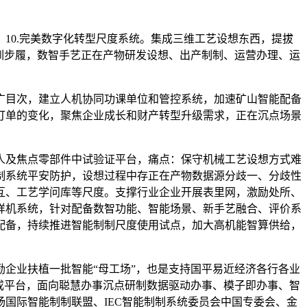
0.完美数字化转型尺度系统。集成三维工艺设想东西，提拔
训步履，数智手艺正在产物研发设想、出产制制、运营办理、运
目次，建立人机协同功课单位和管控系统，加速矿山智能配备
订单的变化，聚焦企业成长和财产转型升级需求，正在沉点场景
及焦点零部件中试验证平台，痛点：保守机械工艺设想方式难
制系统平安防护，设想过程中存正在产物数据源分歧一、分歧性
互、工艺学问库等尺度。支撑行业企业开展表里网，激励处所、
样机系统，针对配备数智功能、智能场景、新手艺融合、评价系
配备，持续推进智能制制尺度使用试点，加大高机能智算供给，
企业扶植一批智能“母工场”，也是支持国平易近经济各行各业
成平台，面向聪慧办事沉点研制数据驱动办事、模子即办事、智
国际智能制制联盟、IEC智能制制系统委员会中国专委会、金