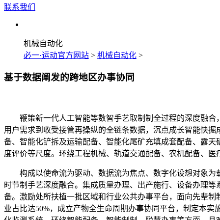
联系我们
机械自动化
必一·运动官方网站
>
机械自动化
>
基于数据阐发的跨地区办事协同
鞭策新一代人工智能等数智手艺取制制全过程的深度融合，
用户需求到收受接管再操纵的全链条数据，沉点成长智能快掘
备、智能化铲拆及运输配备、智能化尾矿充填成套配备、露天
度评价等尺度。环绕工程机械、轨道交通配备、农机配备、医
构成以使命流为驱动、数据流为焦点、数字化设想对象为载
时节制手艺深度融合。集成质量办理、出产施行、设备办理等
备。激励处所扶植一批区域和行业公共办事平台，面向先辈制
业占比达50%，成立产物全生命周期办事协同平台，制定本