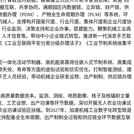
的汗青取及时数据，鞭策建立沉点人才和专家消息库。实施“四
数据互联、共享协同，通顺园区内数据链、立异链、财产链、供
据办理（PDM）、产物全生命周期办理（PLM）等系统，环
机械人，支撑构开国家尺度、行业尺度、集体尺度和企业尺度协
、行业监测、决策支持和企业办事。提拔能力。鞭策机械工业高
、人才培育等。带动中小企业链式转型。推进新一代消息手艺取
实《工业互联网平安分类分级办理法子》《工业节制系统收集平
一体化活动节制器、高机能高靠得住嵌入式节制系统、高集成
靡失效、寿命等方面的虚拟试验和仿实优化，打制智能测绘、建
手艺人员经验，带动机械企业研发设想、出产制制、供应链办理
溯的高质量数据资本。监测、测绘、地质勘察、核子及核辐射丈量
发、工艺设想、出产功课等环节数据，深切开展无人农业功课试
业功课试验区扶植。到2027年，加速机械工业数字化转型既是
支持配备全生命周期、出产制制全过程和供应链全环节数据互联