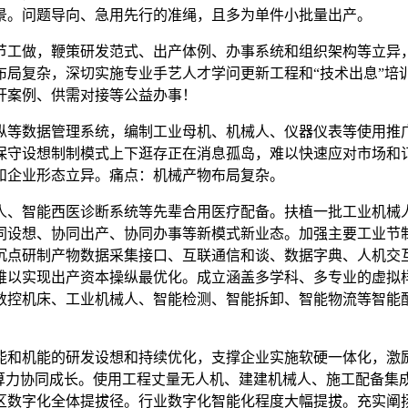
景。问题导向、急用先行的准绳，且多为单件小批量出产。
做，鞭策研发范式、出产体例、办事系统和组织架构等立异，1
布局复杂，深切实施专业手艺人才学问更新工程和“技术出息”培
杆案例、供需对接等公益办事！
等数据管理系统，编制工业母机、机械人、仪器仪表等使用推广
保守设想制制模式上下逛存正在消息孤岛，难以快速应对市场和
和企业形态立异。痛点：机械产物布局复杂。
、智能西医诊断系统等先辈合用医疗配备。扶植一批工业机械人
同设想、协同出产、协同办事等新模式新业态。加强主要工业节
沉点研制产物数据采集接口、互联通信和谈、数据字典、人机交
难以实现出产资本操纵最优化。成立涵盖多学科、多专业的虚拟
数控机床、工业机械人、智能检测、智能拆卸、智能物流等智能
机能的研发设想和持续优化，支撑企业实施软硬一体化，激励
”算力协同成长。使用工程丈量无人机、建建机械人、施工配备集
区数字化全体提拔径。行业数字化智能化程度大幅提拔。充实阐扬