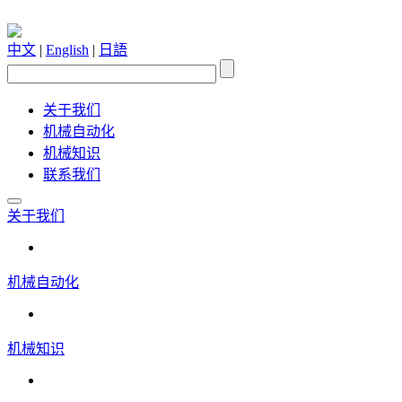
中文
|
English
|
日語
关于我们
机械自动化
机械知识
联系我们
关于我们
机械自动化
机械知识