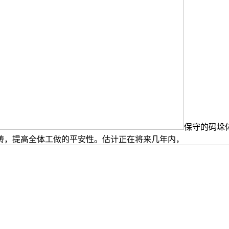
保守的码垛
畴，提高全体工做的平安性。估计正在将来几年内，