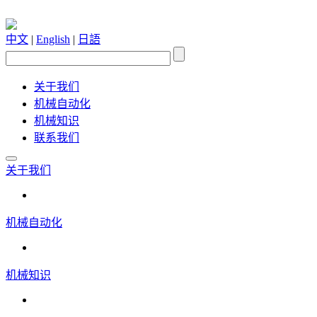
中文
|
English
|
日語
关于我们
机械自动化
机械知识
联系我们
关于我们
机械自动化
机械知识