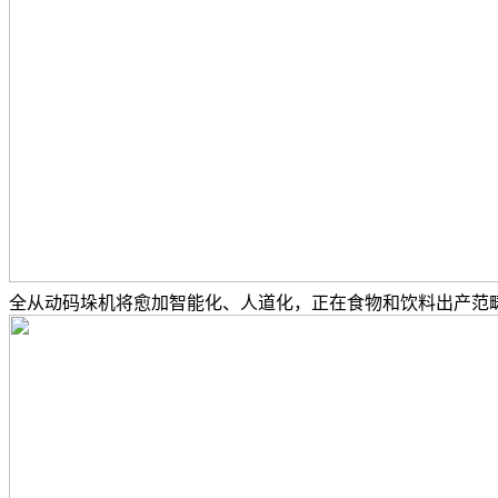
全从动码垛机将愈加智能化、人道化，正在食物和饮料出产范