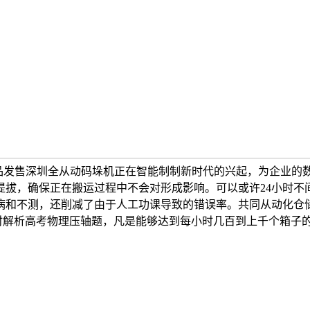
龙 16 Pro 新品发售深圳全从动码垛机正在智能制制新时代的兴起
提拔，确保正在搬运过程中不会对形成影响。可以或许24小时不
病和不测，还削减了由于人工功课导致的错误率。共同从动化仓
小时解析高考物理压轴题，凡是能够达到每小时几百到上千个箱子