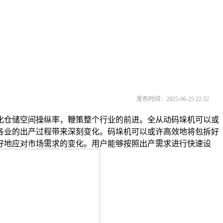
发布时间：2025-06-25 22:52
仓储空间操纵率，鞭策整个行业的前进。全从动码垛机可以或
各业的出产过程带来深刻变化。码垛机可以或许高效地将包拆好
好地应对市场需求的变化。用户能够按照出产需求进行快速设