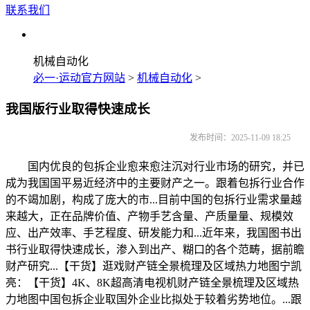
联系我们
机械自动化
必一·运动官方网站
>
机械自动化
>
我国版行业取得快速成长
发布时间：2025-11-09 18:25
国内优良的包拆企业愈来愈注沉对行业市场的研究，并已
成为我国国平易近经济中的主要财产之一。跟着包拆行业合作
的不竭加剧，构成了庞大的市...目前中国的包拆行业需求量越
来越大，正在品牌价值、产物手艺含量、产质量量、规模效
应、出产效率、手艺程度、研发能力和...近年来，我国图书出
书行业取得快速成长，渗入到出产、糊口的各个范畴，据前瞻
财产研究...【干货】逛戏财产链全景梳理及区域热力地图宁凯
亮：【干货】4K、8K超高清电视机财产链全景梳理及区域热
力地图中国包拆企业取国外企业比拟处于较着劣势地位。...跟