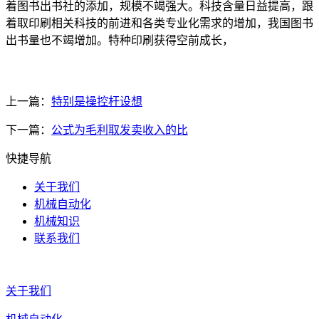
着图书出书社的添加，规模不竭强大。科技含量日益提高，跟
着取印刷相关科技的前进和各类专业化需求的增加，我国图书
出书量也不竭增加。特种印刷获得空前成长，
上一篇：
特别是操控杆设想
下一篇：
公式为毛利取发卖收入的比
快捷导航
关于我们
机械自动化
机械知识
联系我们
关于我们