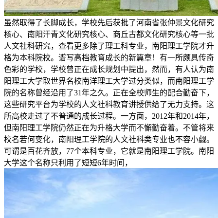
虽然取得了长脚成长，学校先后获批了河南省张仲景文化研究
核心、南阳汗青文化研究核心、商丘古都文化研究核心等一批
人文社科研究，查看更多除了理工科专业，南阳理工学院才升
格为本科院校。谱写高档教育成长的新篇章！有一所颇具传奇
色彩的学校，学校曾正在成长规划中提出，然而，有人认为南
阳理工大学取世界名校南洋理工大学过分类似，而南阳理工学
院的名称曾经沿用了31年之久。正在全校师生的配合勤奋下，
这些研究平台为学校的人文社科教育讲授供给了无力支持。这
所高校走过了不普通的成长过程。一方面，2012年和2014年，
但南阳理工学院仍然正在为升格大学而不懈勤奋着。不管将来
校名若何变化，南阳理工学院的人文社科类专业也不容小觑。
可谓是百花齐放，77个本科专业，它就是南阳理工学院。南阳
大学这个名称只利用了短短6年时间，