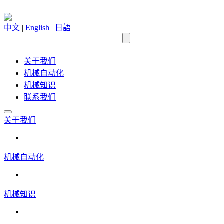
中文
|
English
|
日語
关于我们
机械自动化
机械知识
联系我们
关于我们
机械自动化
机械知识